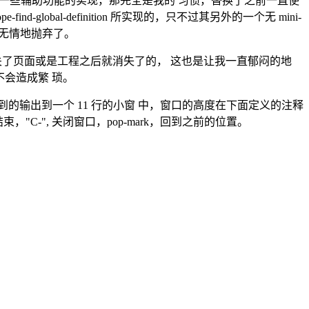
，还有一些辅助功能的实现，那完全是我的 习惯，替换了之前一直使
ind-global-definition 所实现的，只不过其另外的一个无 mini-
n 系列函数无情地抛弃了。
样，那个是关了页面或是工程之后就消失了的， 这也是让我一直郁闷的地
，不会造成繁 琐。
e 会把索引到的输出到一个 11 行的小窗 中，窗口的高度在下面定义的注释
束，"C-", 关闭窗口，pop-mark，回到之前的位置。