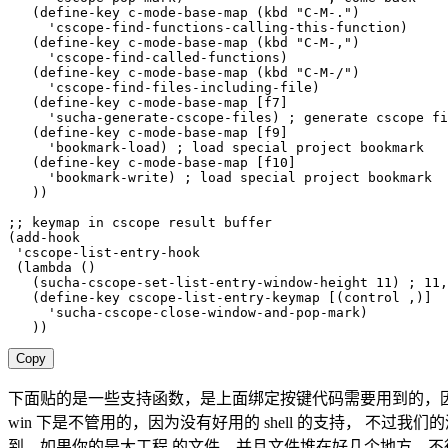
(
define-key
 c-mode-base-map 
(
kbd
"
C-M-
."
)
'cscope-find-functions-calling-this-function
)
(
define-key
 c-mode-base-map 
(
kbd
"
C-M-
,"
)
'cscope-find-called-functions
)
(
define-key
 c-mode-base-map 
(
kbd
"C-M-/"
)
'cscope-find-files-including-file
)
(
define-key
 c-mode-base-map 
[
f7
]
'sucha-generate-cscope-files
)
; generate cscope fi
(
define-key
 c-mode-base-map 
[
f9
]
'bookmark-load
)
; load special project bookmark 
(
define-key
 c-mode-base-map 
[
f10
]
'bookmark-write
)
; load special project bookmark 
)
)
;; keymap in cscope result buffer
(
add-hook
'cscope-list-entry-hook
(
lambda
(
)
(
sucha-cscope-set-list-entry-window-height
11
)
; 11,
(
define-key
 cscope-list-entry-keymap 
[
(
control
 ,
)
]
'sucha-cscope-close-window-and-pop-mark
)
)
)
Copy
下面贴的是一些支持函数，是上面绑定按键代码需要用到的，因此最好放到一起
win 下是不管用的，因为没有好用的 shell 的支持， 不过我们的源代
到，如果你的是大工程 的文件，并且文件堆在好几个地方，不得不用 csco