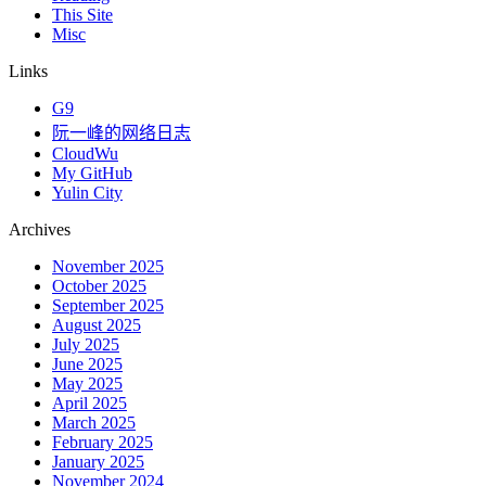
This Site
Misc
Links
G9
阮一峰的网络日志
CloudWu
My GitHub
Yulin City
Archives
November 2025
October 2025
September 2025
August 2025
July 2025
June 2025
May 2025
April 2025
March 2025
February 2025
January 2025
November 2024