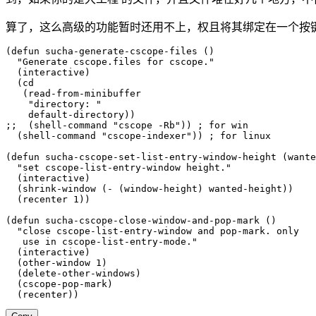
算了，这么高级的功能暂时还用不上，权且将其绑定在一个按
(
defun
sucha-generate-cscope-files
(
)
"Generate cscope.files for cscope."
(
interactive
)
(
cd
(
read-from-minibuffer
"directory: "
    default-directory
)
)
;;  (shell-command "cscope -Rb")) ; for win
(
shell-command
"cscope-indexer"
)
)
; for linux
(
defun
sucha-cscope-set-list-entry-window-height
(
wante
"set cscope-list-entry-window height."
(
interactive
)
(
shrink-window
(
-
(
window-height
)
 wanted-height
)
)
(
recenter
1
)
)
(
defun
sucha-cscope-close-window-and-pop-mark
(
)
"close cscope-list-entry-window and pop-mark. only 

   use in cscope-list-entry-mode."
(
interactive
)
(
other-window
1
)
(
delete-other-windows
)
(
cscope-pop-mark
)
(
recenter
)
)