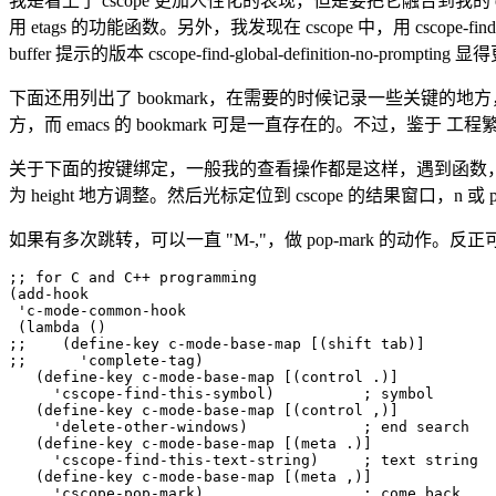
我是看上了 cscope 更加人性化的表现，但是要把它融合到
用 etags 的功能函数。另外，我发现在 cscope 中，用 cscope-fin
buffer 提示的版本 cscope-find-global-definition-no-pro
下面还用列出了 bookmark，在需要的时候记录一些关键的地方，
方，而 emacs 的 bookmark 可是一直存在的。不过，鉴于
关于下面的按键绑定，一般我的查看操作都是这样，遇到函数，就 "C-."，
为 height 地方调整。然后光标定位到 cscope 的结果窗口，n
如果有多次跳转，可以一直 "M-,"，做 pop-mark 的动
;; for C and C++ programming
(
add-hook
'c-mode-common-hook
(
lambda
(
)
;;    (define-key c-mode-base-map [(shift tab)]
;;      'complete-tag)
(
define-key
 c-mode-base-map 
[
(
control
 .
)
]
'cscope-find-this-symbol
)
; symbol
(
define-key
 c-mode-base-map 
[
(
control
 ,
)
]
'delete-other-windows
)
; end search 
(
define-key
 c-mode-base-map 
[
(
meta
 .
)
]
'cscope-find-this-text-string
)
; text string
(
define-key
 c-mode-base-map 
[
(
meta
 ,
)
]
'cscope-pop-mark
)
; come back