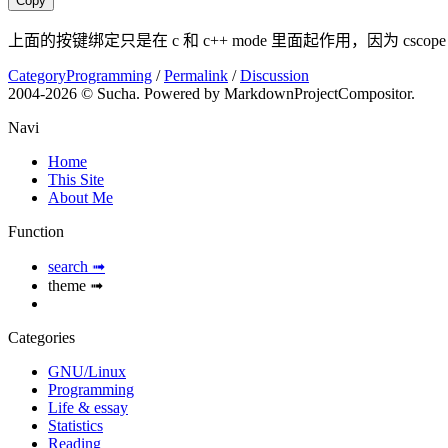
Copy
上面的按键绑定只是在 c 和 c++ mode 里面起作用，因为 csco
CategoryProgramming
/
Permalink
/
Discussion
2004-
2026 © Sucha. Powered by MarkdownProjectCompositor.
Navi
Home
This Site
About Me
Function
search ➟
theme ➟
Categories
GNU/Linux
Programming
Life & essay
Statistics
Reading