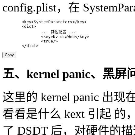
config.plist，在 SystemP
<
key
>
SystemParameters
</
key
>
<
dict
>
                ... 其他配置 ...

<
key
>
NvidiaWeb
</
key
>
<
true
/>
</
dict
>
Copy
五、kernel panic、黑
这里的 kernel panic
看看是什么 kext 引起
了 DSDT 后，对硬件