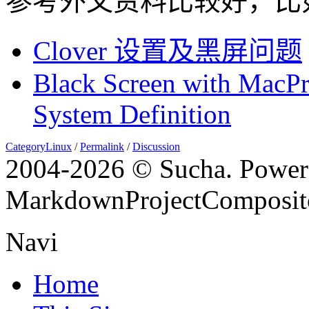
参考外文资料比较好，比如 www
Clover 设置及黑屏问题
Black Screen with MacPr
System Definition
CategoryLinux
/
Permalink
/
Discussion
2004-
2026 © Sucha. Power
MarkdownProjectComposit
Navi
Home