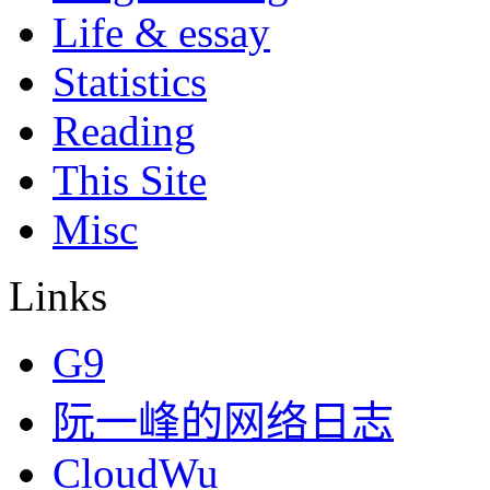
Life & essay
Statistics
Reading
This Site
Misc
Links
G9
阮一峰的网络日志
CloudWu